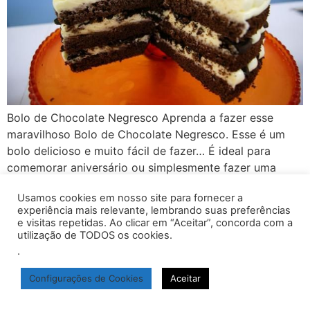
Bolo de Chocolate Negresco Aprenda a fazer esse
maravilhoso Bolo de Chocolate Negresco. Esse é um
bolo delicioso e muito fácil de fazer… É ideal para
comemorar aniversário ou simplesmente fazer uma
sobremesa deliciosa… Anote os ingredientes e faça aí
Usamos cookies em nosso site para fornecer a
na sua casa. Ingredientes: 4 ovos 5 colheres de sopa de
experiência mais relevante, lembrando suas preferências
manteiga derretida 6 colheres […]
e visitas repetidas. Ao clicar em “Aceitar”, concorda com a
utilização de TODOS os cookies.
.
inicio
Políticas de Privacidade
Termos de Uso
Configurações de Cookies
Aceitar