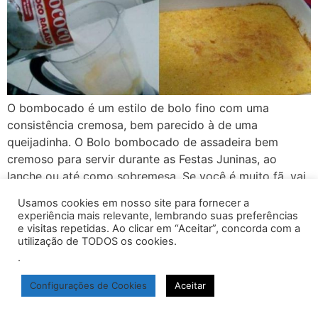
O bombocado é um estilo de bolo fino com uma
consistência cremosa, bem parecido à de uma
queijadinha. O Bolo bombocado de assadeira bem
cremoso para servir durante as Festas Juninas, ao
lanche ou até como sobremesa. Se você é muito fã, vai
amar textura maravilhosa, se prepare para saborear
Usamos cookies em nosso site para fornecer a
essa delícia! Anote aí os ingredientes: Ingredientes: 1
experiência mais relevante, lembrando suas preferências
lata […]
e visitas repetidas. Ao clicar em “Aceitar”, concorda com a
utilização de TODOS os cookies.
.
inicio
Políticas de Privacidade
Termos de Uso
Configurações de Cookies
Aceitar