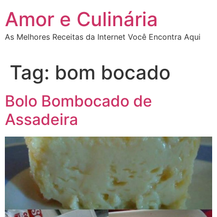
Ir
Amor e Culinária
para
o
As Melhores Receitas da Internet Você Encontra Aqui
conteúdo
Tag:
bom bocado
Bolo Bombocado de
Assadeira