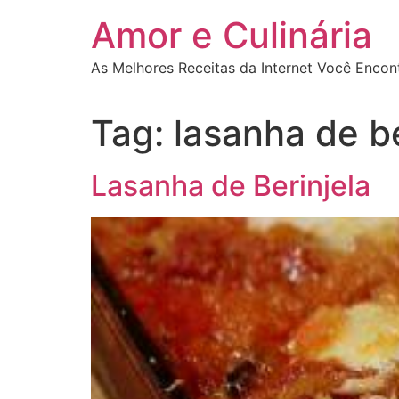
Ir
Amor e Culinária
para
o
As Melhores Receitas da Internet Você Encon
conteúdo
Tag:
lasanha de b
Lasanha de Berinjela