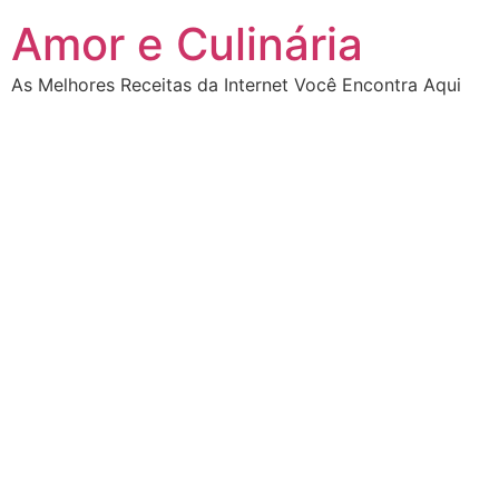
Ir
Amor e Culinária
para
o
As Melhores Receitas da Internet Você Encontra Aqui
conteúdo