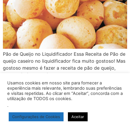
Pão de Queijo no Liquidificador Essa Receita de Pão de
queijo caseiro no liquidificador fica muito gostoso! Mas
gostoso mesmo é fazer a receita de pão de queijo,
porque é rápido, prático e todo mundo vai adorar…
Ideal para saborear com aquele cafézinho delicioso…
Usamos cookies em nosso site para fornecer a
experiência mais relevante, lembrando suas preferências
Anote os ingredientes e faça aí na sua casa.
e visitas repetidas. Ao clicar em “Aceitar”, concorda com a
Ingredientes: 3 xícaras (chá) […]
utilização de TODOS os cookies.
.
inicio
Políticas de Privacidade
Termos de Uso
Configurações de Cookies
Aceitar