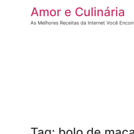
Ir
Amor e Culinária
para
o
As Melhores Receitas da Internet Você Encon
conteúdo
Tag:
bolo de maca