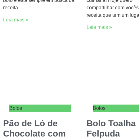
bolo e está sempre em busca da
culinária! Hoje quero
receita
compartilhar com você
receita que tem um luga
Leia mais »
Leia mais »
Bolos
Bolos
Pão de Ló de
Bolo Toalha
Chocolate com
Felpuda