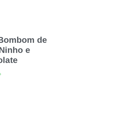
 Bombom de
 Ninho e
late
»