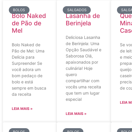
BOLOS
SALGADOS
SALG
Bolo Naked
Lasanha de
Que
de Pão de
Berinjela
Min
Mel
Cas
Deliciosa Lasanha
de Berinjela: Uma
Bolo Naked de
Se voc
Opção Saudável e
Pão de Mel: Uma
de lei
Saborosa Olá,
Delícia para
e meio
apaixonados por
Surpreender Se
prepar
culinária! Hoje
você adora um
queijo
quero
bom pedaço de
casei
compartilhar com
bolo e está
precis
vocês uma receita
sempre em busca
de co
que tem um lugar
da receita
especial
LEIA M
LEIA MAIS »
LEIA MAIS »
BOLOS
BOLOS
BOLO