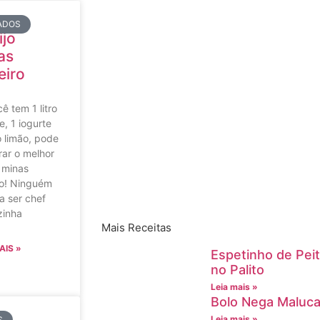
ADOS
ijo
as
eiro
ê tem 1 litro
te, 1 iogurte
 limão, pode
ar o melhor
 minas
ro! Ninguém
a ser chef
zinha
Mais Receitas
AIS »
Espetinho de Pei
no Palito
Leia mais »
Bolo Nega Maluca 
Leia mais »
S