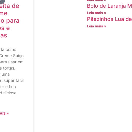
eita de
Bolo de Laranja 
me
Leia mais »
Pãezinhos Lua de
ço para
Leia mais »
os e
tas
da como
 Creme Suíço
para usar em
e tortas.
é uma
a super fácil
er e fica
deliciosa.
AIS »