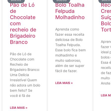
Pão de Ló
Bolo Toalha
Rec
de
Felpuda
Cre
Chocolate
Molhadinho
Suí
com
Bol
recheio de
Tor
Aprenda como
fazer essa receita
Brigadeiro
deliciosa de Bolo
Branco
Apren
Toalha Felpuda.
fazer
Esse bolo fica bem
ideal 
Pão de Ló de
molhadinho e
bolos 
Chocolate com
muito saboroso,
Essa 
Recheio de
além de ser super
receit
Brigadeiro Branco:
fácil de fazer.
de faz
Uma Delícia
muito 
Irresistível Quem
LEIA MAIS »
Anote
não adora um bolo
bem feito? Se
você é fã de
LEIA M
LEIA MAIS »